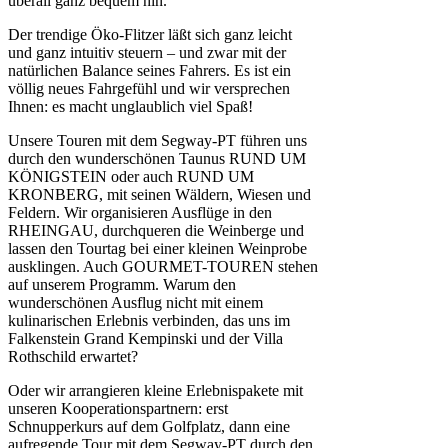
überall ganz bequem hin.
Der trendige Öko-Flitzer läßt sich ganz leicht
und ganz intuitiv steuern – und zwar mit der
natürlichen Balance seines Fahrers. Es ist ein
völlig neues Fahrgefühl und wir versprechen
Ihnen: es macht unglaublich viel Spaß!
Unsere Touren mit dem Segway-PT führen uns
durch den wunderschönen Taunus RUND UM
KÖNIGSTEIN oder auch RUND UM
KRONBERG, mit seinen Wäldern, Wiesen und
Feldern. Wir organisieren Ausflüge in den
RHEINGAU, durchqueren die Weinberge und
lassen den Tourtag bei einer kleinen Weinprobe
ausklingen. Auch GOURMET-TOUREN stehen
auf unserem Programm. Warum den
wunderschönen Ausflug nicht mit einem
kulinarischen Erlebnis verbinden, das uns im
Falkenstein Grand Kempinski und der Villa
Rothschild erwartet?
Oder wir arrangieren kleine Erlebnispakete mit
unseren Kooperationspartnern: erst
Schnupperkurs auf dem Golfplatz, dann eine
aufregende Tour mit dem Segway-PT durch den