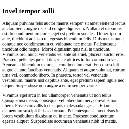
Invel tempor solli
Aliquam pulvinar felis auctor mauris semper, sit amet eleifend lectus
auctor. Sed congue risus id congue dignissim. Nullam et maximus
est. In condimentum purus eget est pretium sodales. Donec ipsum
ante, tincidunt ac justo ut, egestas bibendum felis. Duis metus nunc,
congue nec condimentum et, vulputate nec metus. Pellentesque
tincidunt odio neque. Morbi dignissim quis nisl in tincidunt.
Vivamus orci nunc, venenatis vel ante sit amet, placerat auctor eros.
Praesent pellentesque elit dui, vitae ultrices tortor commodo vel.
Aenean at bibendum mauris, a condimentum erat. Fusce suscipit
augue et ante faucibus venenatis. Aliquam et augue volutpat, rutrum
urna vel, commodo libero. In pharetra, tortor vel venenatis
vestibulum, mauris nisl dapibus ante, eget pretium sapien ligula nec
neque. Suspendisse non augue a enim semper varius.
Vivamus eget arcu in leo ullamcorper venenatis ut non tellus.
Quisque nisi massa, consequat vel bibendum nec, convallis non
libero. Fusce convallis lectus quis malesuada egestas. Etiam
elementum suscipit felis sed ornare. Pellentesque sit amet risus in
lorem vestibulum dignissim eu in ante. Praesent condimentum
egestas aliquet. Suspendisse accumsan venenatis nibh id mattis.